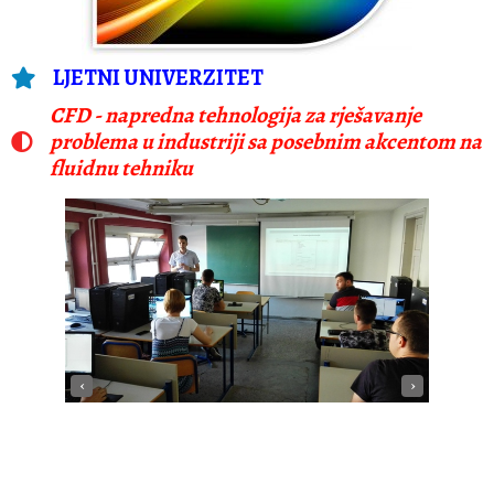
LJETNI UNIVERZITET
CFD - napredna tehnologija za rješavanje
problema u industriji sa posebnim akcentom na
fluidnu tehniku
‹
›