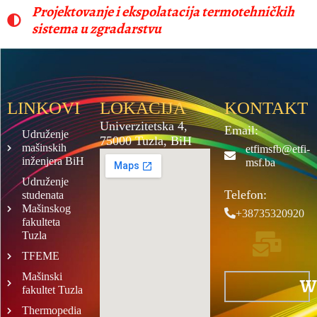
Projektovanje i ekspolatacija termotehničkih
sistema u zgradarstvu
LINKOVI
LOKACIJA
KONTAKT
Univerzitetska 4,
Email:
Udruženje
75000 Tuzla, BiH
mašinskih
etfimsfb@etfi-
inženjera BiH
msf.ba
Udruženje
Telefon:
studenata
Mašinskog
+38735320920
fakulteta
Tuzla
TFEME
Mašinski
W
fakultet Tuzla
Thermopedia