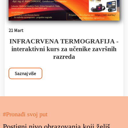
21 Mart
INFRACRVENA TERMOGRAFIJA -
interaktivni kurs za učenike završnih
razreda
Saznaj više
#Pronađi svoj put
Postigni nivo obrazovanja koji želiš