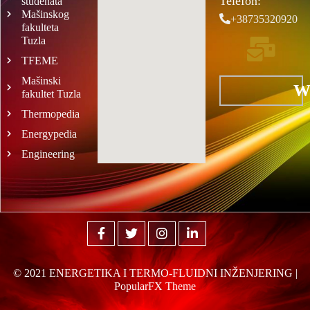
Telefon:
studenata
Mašinskog
+38735320920
fakulteta
Tuzla
TFEME
Mašinski
W
fakultet Tuzla
Thermopedia
Energypedia
Engineering
© 2021 ENERGETIKA I TERMO-FLUIDNI INŽENJERING |
PopularFX Theme