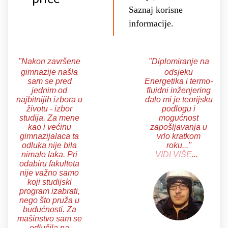
Saznaj korisne
informacije.
"Nakon završene
"Diplomiranje na
gimnazije našla
odsjeku
sam se pred
Energetika i termo-
jednim od
fluidni inženjering
najbitnijih izbora u
dalo mi je teorijsku
životu - izbor
podlogu i
studija. Za mene
mogućnost
kao i većinu
zapošljavanja u
gimnazijalaca ta
vrlo kratkom
odluka nije bila
roku...''
nimalo laka. Pri
VIDI VIŠE
...
odabiru fakulteta
nije važno samo
koji studijski
program izabrati,
nego što pruža u
budućnosti. Za
mašinstvo sam se
odlučila na