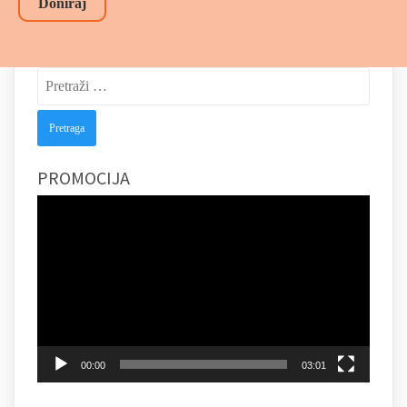
Doniraj
Pretraga:
PROMOCIJA
Video
Player
00:00
03:01