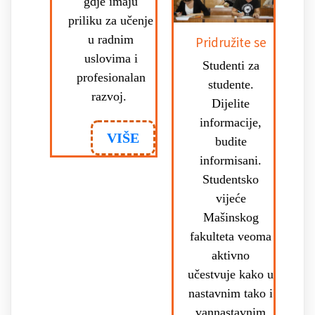
gdje imaju
priliku za učenje
u radnim
Pridružite se
uslovima i
Studenti za
profesionalan
studente.
razvoj.
Dijelite
informacije,
VIŠE
budite
informisani.
Studentsko
vijeće
Mašinskog
fakulteta veoma
aktivno
učestvuje kako u
nastavnim tako i
vannastavnim