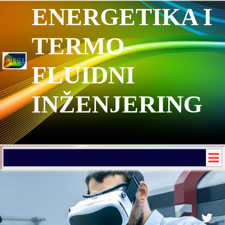
ENERGETIKA I
TERMO-
FLUIDNI
INŽENJERING