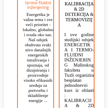
termo-fluidni
KALIBRACIJA
inženjering
& 2D
DETEKCIJA &
Energetika je
TERMOVIZIJ
važna tema i sve
A
veći prioritet -
lokalno, globalno
I ove godine
i svuda oko nas.
studijski odsjek
Naš odsjek
ENERGETIK
obuhvata svaki
A I TERMO-
nivo današnjih
FLUIDNI
energetskih
INŽENJERIN
istraživanja i
G Mašinskog
spoznaja, od
fakulteta u
dizajniranja i
Tuzli organizira
proizvodnje
besplatan
visoko efikasnih
jednodnevni
uređaja za
kurs iz oblasti
pretvorbu i
:
skladištenje
KALIBRACIJ
energije ...
A & 2D