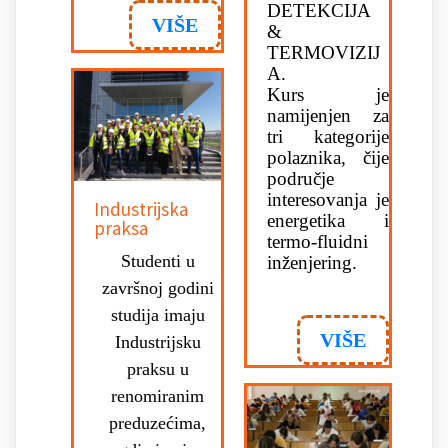
DETEKCIJA
VIŠE
&
TERMOVIZIJ
A.
Kurs je
namijenjen za
tri kategorije
polaznika, čije
područje
interesovanja je
Industrijska
energetika i
praksa
termo-fluidni
Studenti u
inženjering.
završnoj godini
studija imaju
VIŠE
Industrijsku
praksu u
renomiranim
preduzećima,