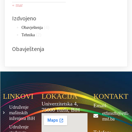
« mar
Izdvojeno
(4)
Obavještenja
(2)
Tehnika
Obavještenja
LINKOVI
LOKACIJA
KONTAKT
Univerzitetska 4,
Email:
Udruženje
75000 Tuzla, BiH
mašinskih
etfimsfb@etfi-
inženjera BiH
msf.ba
Udruženje