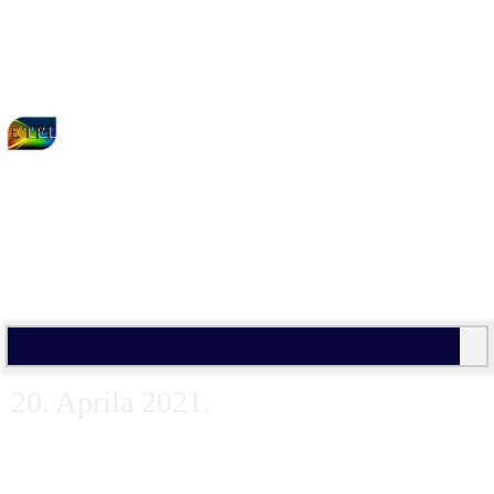
ENERGETIKA I
TERMO-
FLUIDNI
INŽENJERING
20. Aprila 2021.