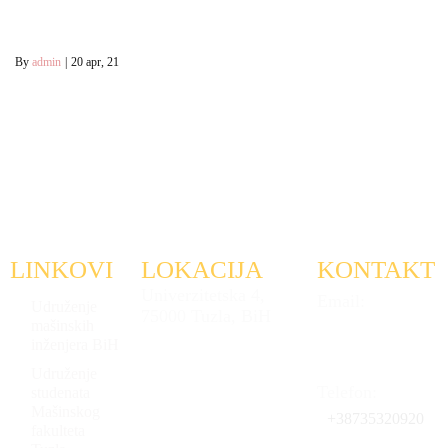
By
admin
|
20
apr, 21
LINKOVI
LOKACIJA
KONTAKT
Univerzitetska 4,
Email:
Udruženje
75000 Tuzla, BiH
mašinskih
etfimsfb@etfi-
inženjera BiH
msf.ba
Udruženje
Telefon:
studenata
Mašinskog
+38735320920
fakulteta